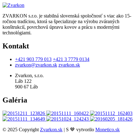
ZVARKON s.r.o. je stabilná slovenská spoločnosť s viac ako 15-
ročnou tradíciou, ktorá sa špecializuje na výrobu zváraných
konštrukcií, povrchovú úpravu kovov a prácu s modernými
technológiami.
Kontakt
+421 903 779 013
+421 3 7779 0134
zvarkon@zvarkon.sk
zvarkon.sk
Zvarkon, s.r.o.
Láb 122
900 67 Láb
Galéria
© 2025 Copyright
Zvarkon.sk
| S 🤎 vytvorilo
Monetico.sk